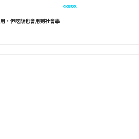
似無用，但吃飯也會用到社會學
LINE
Facebook
複製連結