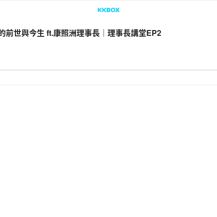
世與今生 ft.康照洲理事長｜理事長講堂EP2
LINE
Facebook
複製連結