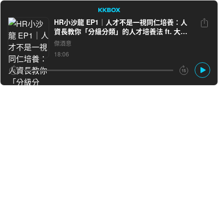
HR小沙龍 EP1｜人才不是一視同仁培養：人
資長教你「分級分類」的人才培養法 ft. 大同
LINE
Facebook
人資長 徐永康
傑酒意
18:06
複製連結