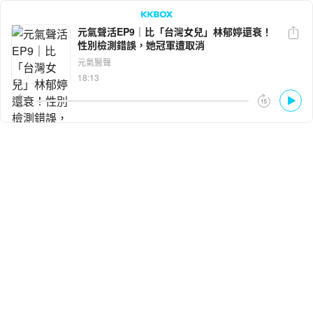
元氣聲活EP9｜比「台灣女兒」林郁婷還衰！
性別檢測錯誤，她冠軍遭取消
LINE
Facebook
元氣醫聲
18:13
複製連結