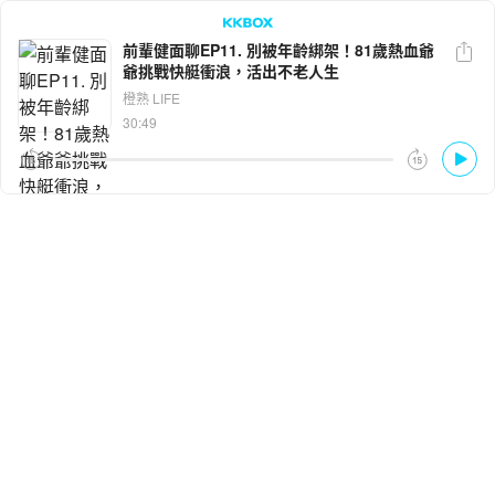
前輩健面聊EP11. 別被年齡綁架！81歲熱血爺
爺挑戰快艇衝浪，活出不老人生
LINE
Facebook
橙熟 LIFE
30:49
複製連結