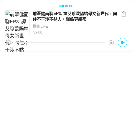
前輩健面聊EP3. 譚艾珍歐陽靖母女新世代，同
住不干涉不黏人，關係更親密
LINE
Facebook
橙熟 LIFE
30:55
複製連結