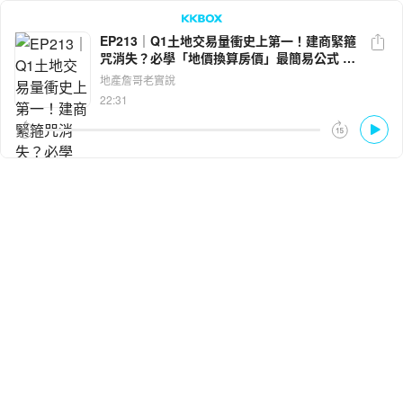
EP213｜Q1土地交易量衝史上第一！建商緊箍
咒消失？必學「地價換算房價」最簡易公式 ft.
LINE
Facebook
黃舒衛
地產詹哥老實說
22:31
複製連結