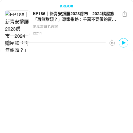
EP186｜新青安撐腰2023房市 2024購屋族
「再無甜頭？」專家指路：千萬不要做的買房
LINE
Facebook
決策！ft.何世昌ｘ丁玟甄
地產詹哥老實說
22:11
複製連結