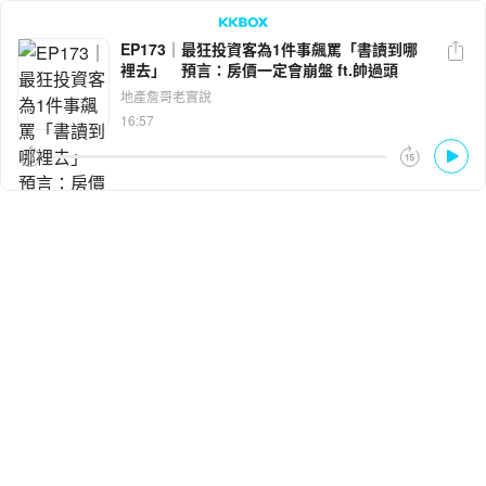
EP173｜最狂投資客為1件事飆罵「書讀到哪
裡去」 預言：房價一定會崩盤 ft.帥過頭
LINE
Facebook
地產詹哥老實說
16:57
複製連結